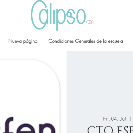
Nueva página
Condiciones Generales de la escuela
Fr., 04. Juli
  | 
CTO ES