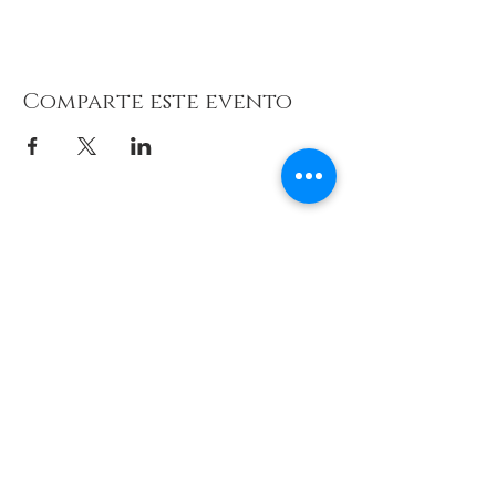
Comparte este evento
© 2026 de C.D.E. Calipso.
Conoce nuestra política de Privacidad
Aviso legal
Contacto (email)
Teléfono