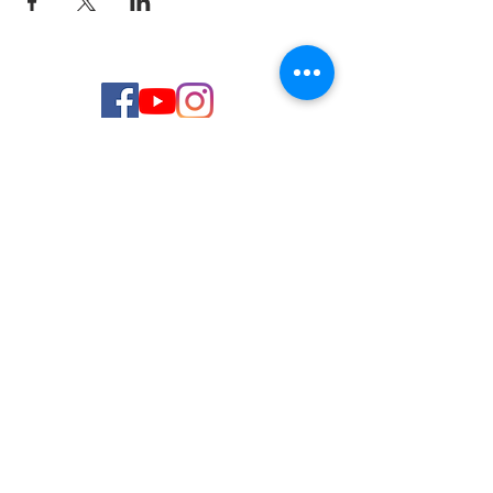
© 2026 de C.D.E. Calipso.
Conoce nuestra política de Privacidad
Aviso legal
Contacto (email)
Teléfono
Programa Kit Digital cofinanciado por los
Fondos Next Generation (EU) del
Mecanismo de Recuperación y Resiliencia.