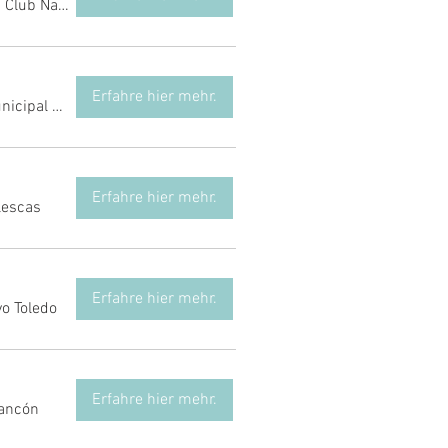
/
Club Natació Sabadell Can Llong
Erfahre hier mehr.
Centro Deportivo Municipal Juan de Dios
Erfahre hier mehr.
llescas
Erfahre hier mehr.
o Toledo
Erfahre hier mehr.
rancón