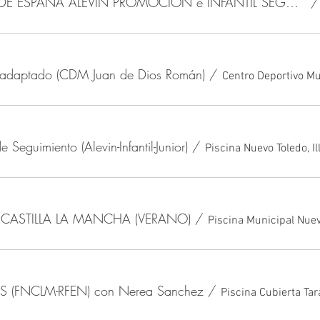
CAMPEONATO DE ESPAÑA ALEVIN PROMOCIÓN e INFANTIL SEGUNDA DIVISIÓN DE VERANO
 adaptado (CDM Juan de Dios Román)
/
 Seguimiento (Alevin-Infantil-Junior)
/
Piscina Nuevo Toledo, I
CASTILLA LA MANCHA (VERANO)
/
Piscina Municipal Nuev
 (FNCLM-RFEN) con Nerea Sanchez
/
Piscina Cubierta Ta