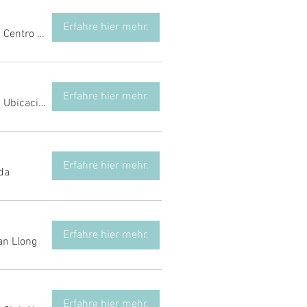
Erfahre hier mehr.
/
Centro Deportivo M86
Erfahre hier mehr.
/
Ubicación no determinada
Erfahre hier mehr.
da
Erfahre hier mehr.
an Llong
Erfahre hier mehr.