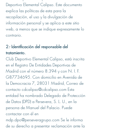
Deportivo Elemental Calipso. Este documento
explica las políticas de esta para la
recopilación, el uso y la divulgación de
información personal y se aplica a este sitio
web, a menos que se indique expresamente lo
contrario.
2.- Identificación del responsable del
tratamiento.
Club Deportivo Elemental Calipso, está inscrita
en el Registro De Entidades Deportivas de
Madrid con el número 8.394 y con N. I. F.
G87734695. Con domicilio en Avenida de
la Democracia 7, 28031 Madrid, Correo de
contacto
cdcalipso@cdcalipso.com
Esta
entidad ha nombrado Delegado de Protección
de Datos (DPD) a Persevera, S. L. U., en la
persona de Manuel del Palacio. Puede
contactar con él en
mdp.dpo@perseveragrupo.com
Se le informa
de su derecho a presentar reclamación ante la