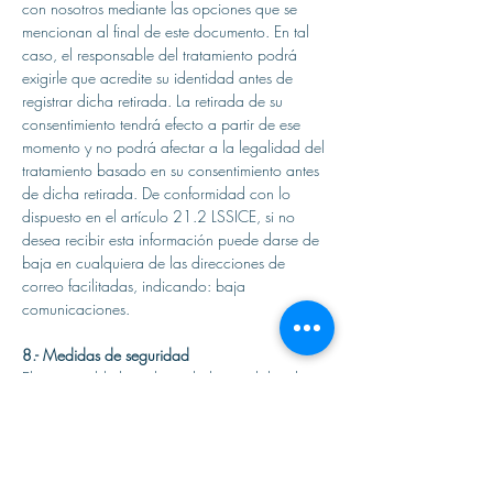
con nosotros mediante las opciones que se
mencionan al final de este documento. En tal
caso, el responsable del tratamiento podrá
exigirle que acredite su identidad antes de
registrar dicha retirada. La retirada de su
consentimiento tendrá efecto a partir de ese
momento y no podrá afectar a la legalidad del
tratamiento basado en su consentimiento antes
de dicha retirada. De conformidad con lo
dispuesto en el artículo 21.2 LSSICE, si no
desea recibir esta información puede darse de
baja en cualquiera de las direcciones de
correo facilitadas, indicando: baja
comunicaciones.​
8.- Medidas de seguridad
El responsable ha adoptado las medidas de
índole técnica y organizativa necesarias para
garantizar la seguridad de los datos de
carácter personal y para evitar su alteración,
pérdida, tratamiento o acceso no autorizado,