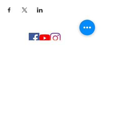
© 2026 de C.D.E. Calipso.
Conoce nuestra política de Privacidad
Aviso legal
Contacto (email)
Teléfono
Programa Kit Digital cofinanciado por los
Fondos Next Generation (EU) del