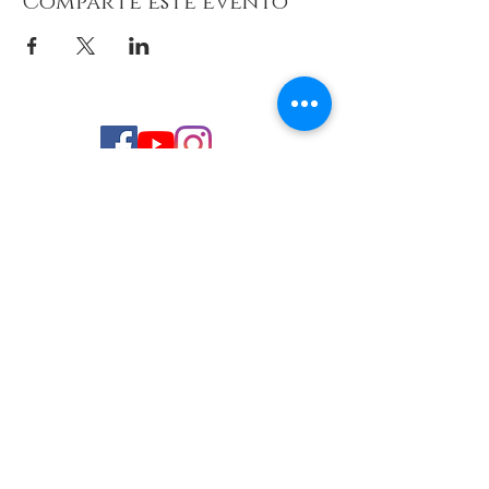
Comparte este evento
© 2026 de C.D.E. Calipso.
Conoce nuestra política de Privacidad
Aviso legal
Contacto (email)
Teléfono
Programa Kit Digital cofinanciado por los