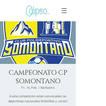
CAMPEONATO CP
SOMONTANO
Fr., 16. Feb.
  |  
Barbastro
A esta competición están convocadas las
deportistas nacionales (Infantiles y Junior)