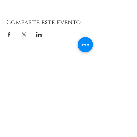
Comparte este evento
© 2026 de C.D.E. Calipso.
Conoce nuestra política de Privacidad
Aviso legal
Contacto (email)
Teléfono