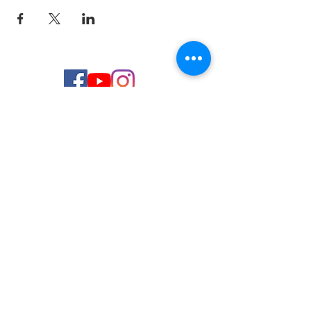
© 2026 de C.D.E. Calipso.
Conoce nuestra política de Privacidad
Aviso legal
Contacto (email)
Teléfono
Programa Kit Digital cofinanciado por los
Fondos Next Generation (EU) del