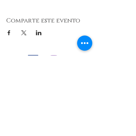
Comparte este evento
© 2026 de C.D.E. Calipso.
Conoce nuestra política de Privacidad
Aviso legal
Contacto (email)
Teléfono