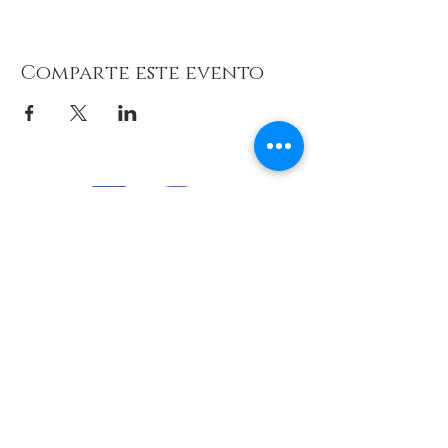
Comparte este evento
© 2026 de C.D.E. Calipso.
Conoce nuestra política de Privacidad
Aviso legal
Contacto (email)
Teléfono