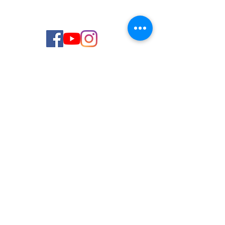
© 2026 de C.D.E. Calipso.
Conoce nuestra política de Privacidad
Aviso legal
Contacto (email)
Teléfono
Programa Kit Digital cofinanciado por los
Fondos Next Generation (EU) del
Mecanismo de Recuperación y Resiliencia.