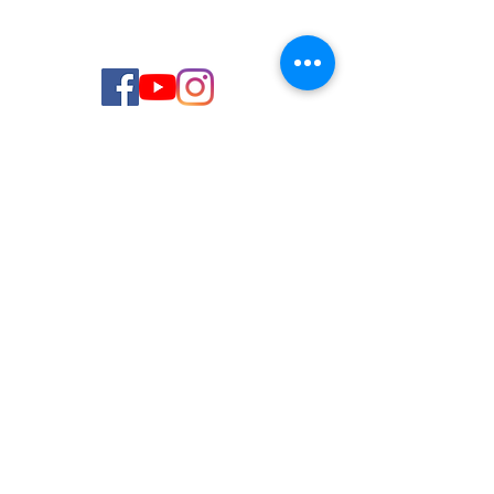
© 2026 de C.D.E. Calipso.
Conoce nuestra política de Privacidad
Aviso legal
Contacto (email)
Teléfono
Programa Kit Digital cofinanciado por los
Fondos Next Generation (EU) del
Mecanismo de Recuperación y Resiliencia.