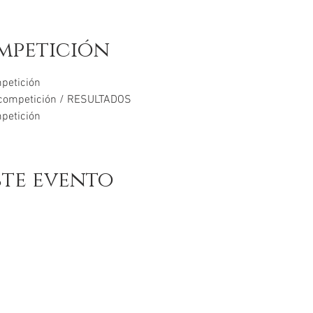
mpetición
petición
 competición / RESULTADOS
mpetición
ste evento