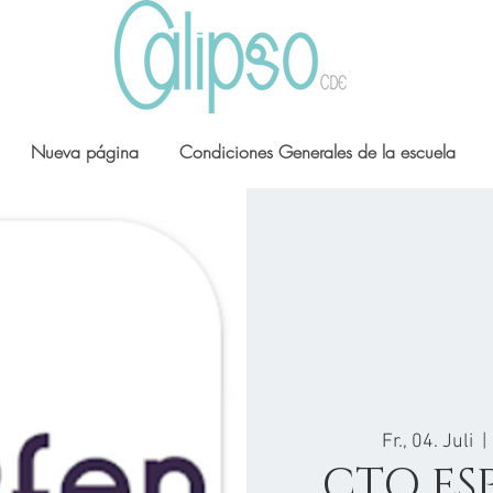
Nueva página
Condiciones Generales de la escuela
Fr., 04. Juli
  | 
CTO ES