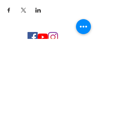
© 2026 de C.D.E. Calipso.
Conoce nuestra política de Privacidad
Aviso legal
Contacto (email)
Teléfono
Programa Kit Digital cofinanciado por los