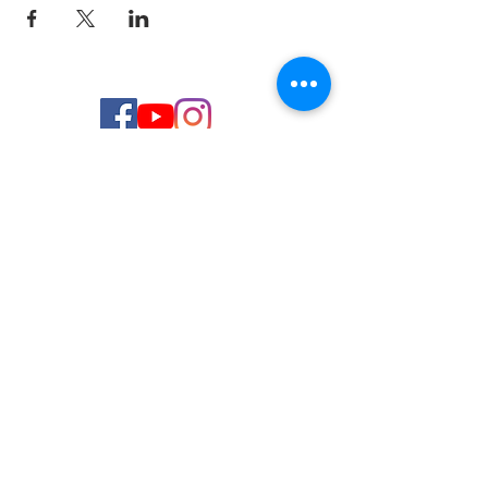
© 2026 de C.D.E. Calipso.
Conoce nuestra política de Privacidad
Aviso legal
Contacto (email)
Teléfono
Programa Kit Digital cofinanciado por los
Fondos Next Generation (EU) del