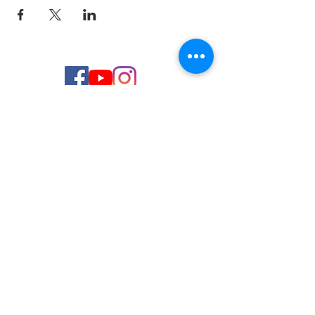
© 2026 de C.D.E. Calipso.
Conoce nuestra política de Privacidad
Aviso legal
Contacto (email)
Teléfono
Programa Kit Digital cofinanciado por los
Fondos Next Generation (EU) del