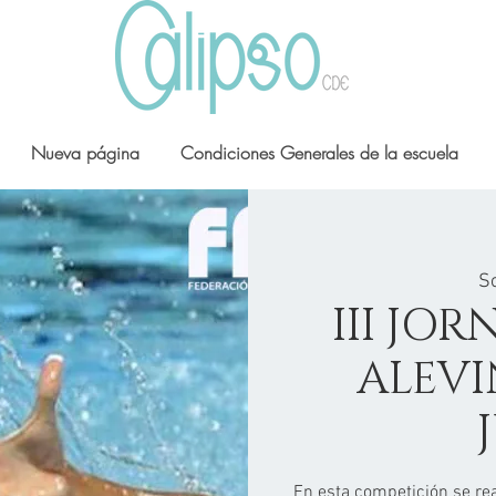
Nueva página
Condiciones Generales de la escuela
So
III JO
ALEVI
En esta competición se reali