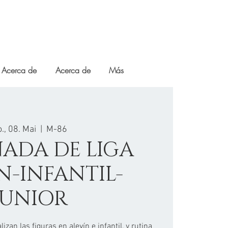
Acerca de
Acerca de
Más
., 08. Mai
  |  
M-86
RNADA DE LIGA
N-INFANTIL-
JUNIOR
zan las figuras en alevín e infantil, y rutina