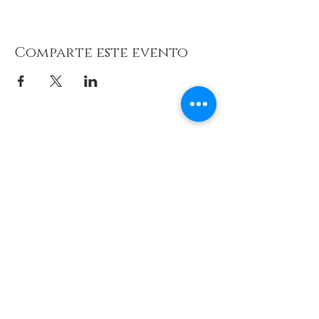
Comparte este evento
© 2026 de C.D.E. Calipso.
Conoce nuestra política de Privacidad
Aviso legal
Contacto (email)
Teléfono