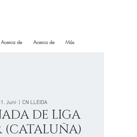
Acerca de
Acerca de
Más
01. Juni
  |  
CN LLEIDA
RNADA DE LIGA
 (CATALUÑA)