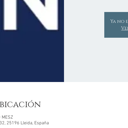
Ya no e
Ve
bicación
00 MESZ
132, 25196 Lleida, España