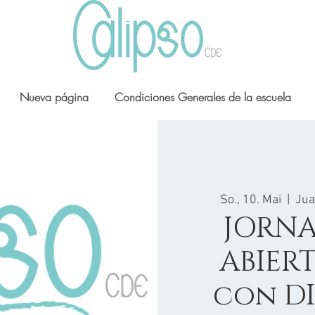
Nueva página
Condiciones Generales de la escuela
So., 10. Mai
  |  
Jua
JORNA
ABIER
con D