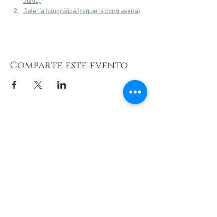
Junio)
Galería fotográfica (requiere contraseña)
Comparte este evento
© 2026 de C.D.E. Calipso.
Conoce nuestra política de Privacidad
Aviso legal
Contacto (email)
Teléfono