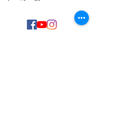
© 2026 de C.D.E. Calipso.
Conoce nuestra política de Privacidad
Aviso legal
Contacto (email)
Teléfono
Programa Kit Digital cofinanciado por los
Fondos Next Generation (EU) del
Mecanismo de Recuperación y Resiliencia.