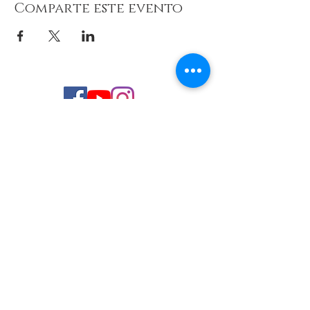
Comparte este evento
© 2026 de C.D.E. Calipso.
Conoce nuestra política de Privacidad
Aviso legal
Contacto (email)
Teléfono
Programa Kit Digital cofinanciado por los