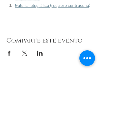
Galería fotográfica (requiere contraseña)
Comparte este evento
© 2026 de C.D.E. Calipso.
Conoce nuestra política de Privacidad
Aviso legal
Contacto (email)
Teléfono