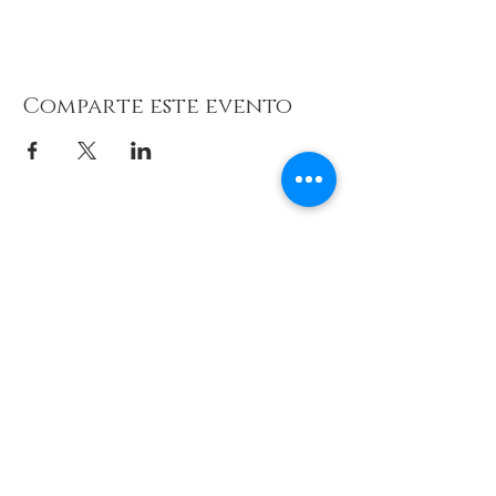
Comparte este evento
© 2026 de C.D.E. Calipso.
Conoce nuestra política de Privacidad
Aviso legal
Contacto (email)
Teléfono