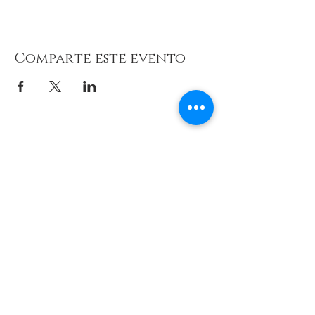
Comparte este evento
© 2026 de C.D.E. Calipso.
Conoce nuestra política de Privacidad
Aviso legal
Contacto (email)
Teléfono