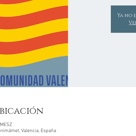
Ya no e
Ve
bicación
0 MESZ
Benimámet, Valencia, España