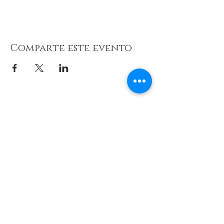
Comparte este evento
© 2026 de C.D.E. Calipso.
Conoce nuestra política de Privacidad
Aviso legal
Contacto (email)
Teléfono