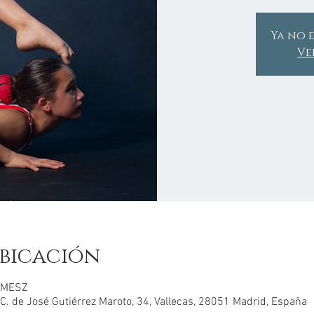
Ya no e
Ve
bicación
0 MESZ
de José Gutiérrez Maroto, 34, Vallecas, 28051 Madrid, España