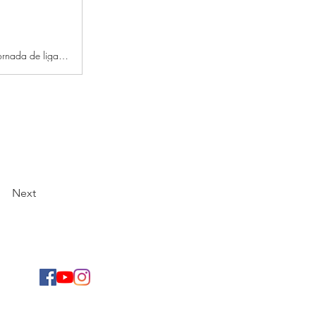
Están convocadas deportistas con nivel nacional y clasificadas en la 3ª jornada de liga del pasado 15 de abril
Next