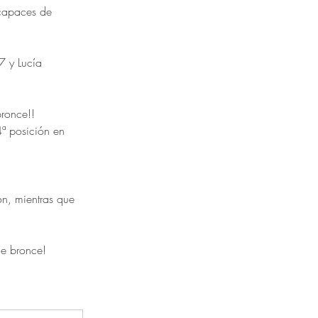
 capaces de 
 y Lucía 
ronce!!
ª posición en 
n, mientras que 
e bronce! 