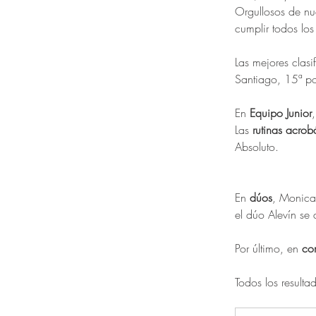
Orgullosos de nu
cumplir todos lo
Las mejores clasi
Santiago, 15ª p
En 
Equipo Junior
,
Las 
rutinas acrob
Absoluto. 
En 
dúos
, Monica
el dúo Alevín se
Por último, en 
co
Todos los resulta