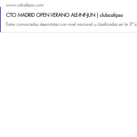
www.cdcalipso.com
CTO MADRID OPEN VERANO ALE-INF-JUN | clubcalipso