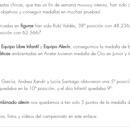
estas chicas, que tras un fin de semana muuuuy intenso, han sido
s objetivos y conseguir medallas en muchas pruebas!
ficadas en 
figuras 
han sido Rubí Valdés, 38ª posición con 48.2367
osición con 62.5667.
 
Equipo Libre Infantil
 y 
Equipo Alevín
, conseguimos la medalla de b
áticas
 ambientadas en Avatar tuvieron medalla de Oro en Junior y 4
 García, Andrea Xandri y Lucía Santiago obtuvieron una 5ª posició
 quedaba en la 10ª posición, y el dúo Infantil quedaba 9º. 
mbinado alevin
 nos quedamos a tan solo 5 puntos de la medalla d
dos, fotos y vídeos del campeonato en este enlace: