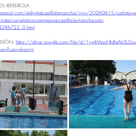
S IBERDROLA: 
spanol.com/eldigitalcastillalamancha/vivir/20260615/carlota-ve
-natacion-artistica-campeona-castilla-la-mancha-solo-
286722_0.html
ISIÓN: 
https://drive.google.com/file/d/1yg4MqoNfdfeAIr3USs
ew?usp=sharing