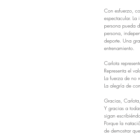
Con esfuerzo, co
espectacular. La 
persona pueda de
persona, indepen
deporte. Una gran
entrenamiento.
Carlota represen
Representa el val
La fuerza de no r
La alegría de com
Gracias, Carlota,
Y gracias a todas
sigan escribiénd
Porque la nataci
de demostrar que