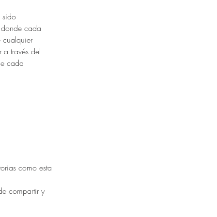
 sido 
os donde cada 
 cualquier 
 a través del 
 de cada 
torias como esta 
de compartir y 