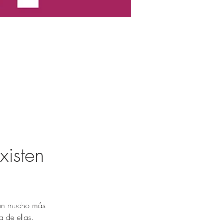
xisten 
van mucho más 
a de ellas.