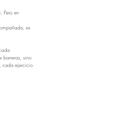
. Pero en 
acompañada, es 
 cada 
e barreras, sino 
 cada ejercicio 