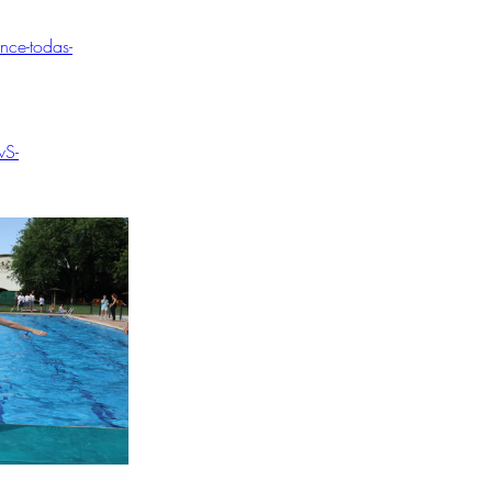
nce-todas-
wS-