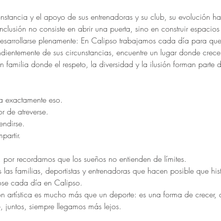
nstancia y el apoyo de sus entrenadoras y su club, su evolución ha
inclusión no consiste en abrir una puerta, sino en construir espaci
sarrollarse plenamente: En Calipso trabajamos cada día para que
dientemente de sus circunstancias, encuentre un lugar donde crecer
 familia donde el respeto, la diversidad y la ilusión forman parte
ta exactamente eso.
or de atreverse.
endirse.
partir.
 por recordarnos que los sueños no entienden de límites.
 las familias, deportistas y entrenadoras que hacen posible que his
ose cada día en Calipso.
ón artística es mucho más que un deporte: es una forma de crecer, 
, juntos, siempre llegamos más lejos.