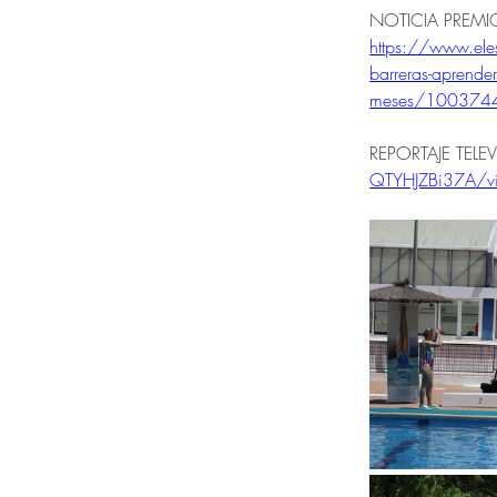
NOTICIA PREMIO
https://www.ele
barreras-aprender
meses/1003744
REPORTAJE TELEV
QTYHJZBi37A/vi