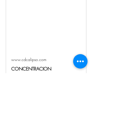
www.cdcalipso.com
CONCENTRACION
ENTRENADORES | clubcalipso
Esta temporada hemos inaugurado la
concentración de entrenadores para que
todos trabajemos cada vez mejor, con un
objetivo común y resolviendo dudas que
podamos ir teniendo.
Previous
Next