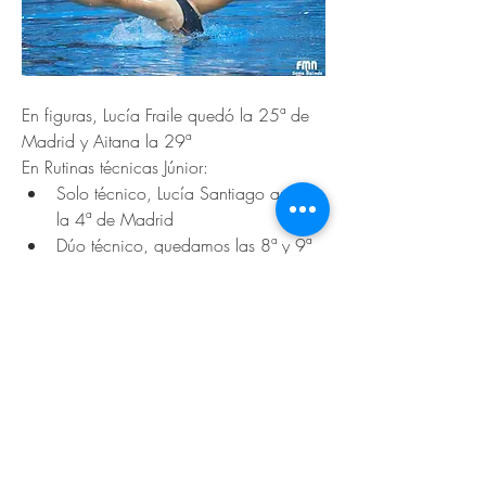
En figuras, Lucía Fraile quedó la 25ª de 
Madrid y Aitana la 29ª
En Rutinas técnicas Júnior:
Solo técnico, Lucía Santiago quedó 
la 4ª de Madrid
Dúo técnico, quedamos las 8ª y 9ª
Y en Equipo Técnico, 4ª de Madrid
Todas las fotos, vídeos y resultados:
https://www.cdcalipso.com/event-
details/cto-madrid-fig-infantil-y-rut-tec-
Previous
Next
junior-2