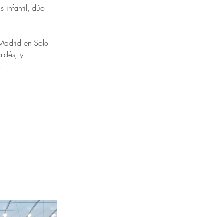
s infantil, dúo 
Madrid en Solo 
ldés, y 
. 