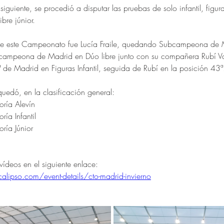
siguiente, se procedió a disputar las pruebas de solo infantil, figura
ibre júnior.
 de este Campeonato fue Lucía Fraile, quedando Subcampeona de 
Subcampeona de Madrid en Dúo libre junto con su compañera Rubí Va
de Madrid en Figuras Infantil, seguida de Rubí en la posición 43ª
uedó, en la clasificación general:
oría Alevín
ría Infantil
ría Júnior
 vídeos en el siguiente enlace:
lipso.com/event-details/cto-madrid-invierno