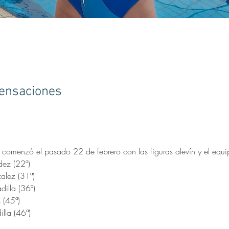
ensaciones
comenzó el pasado 22 de febrero con las figuras alevín y el equip
dez (22ª)
alez (31ª)
illa (36ª)
 (45ª)
lla (46ª)