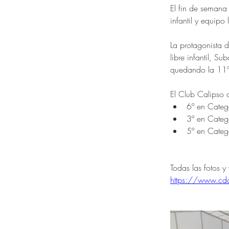
El fin de semana 
infantil y equipo l
La protagonista
libre infantil, 
quedando la 11ª 
El Club Calipso q
6º en Categ
3º en Catego
5º en Catego
Todas las fotos y
https://www.cdca