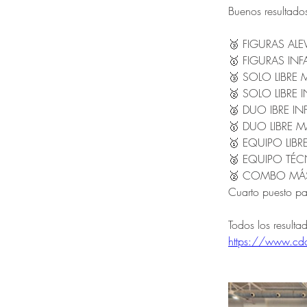
Buenos resultad
🥉 FIGURAS ALEV
🥇 FIGURAS INFAN
🥉 SOLO LIBRE M
🥈 SOLO LIBRE IN
🥈 DUO IBRE INFA
🥇 DUO LIBRE MÁ
🥇 EQUIPO LIBRE
🥈 EQUIPO TÉCN
🥈 COMBO MÁSTER
Cuarto puesto pa
Todos los resulta
https://www.cdca