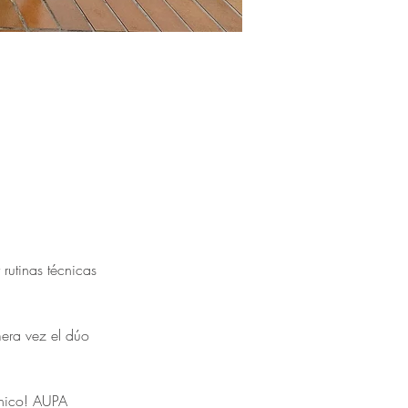
 rutinas técnicas 
mera vez el dúo 
cnico! AUPA 