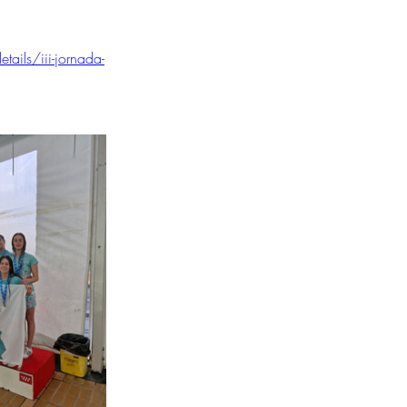
ails/iii-jornada-