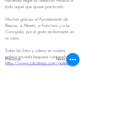
haciendo llegar la Natación Artística a 
todo aquel que quiere practicarlo.
Muchas gracias al Ayuntamiento de 
Illescas, a Alberto, a Francisco y a la 
Concejala, por el grato recibimiento en 
su casa.
Todas las fotos y vídeos en nuestra 
galería privada (requiere contraseña): 
Previous
Next
https://www.cdcalipso.com/galeria
© 2026 de C.D.E. Calipso.
Conoce nuestra política de Privacidad
Aviso legal