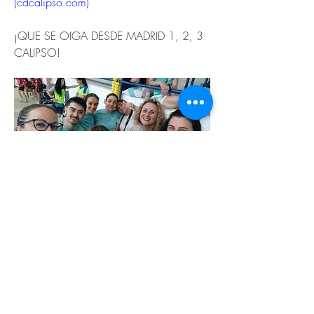
(
cdcalipso.com
)
¡QUE SE OIGA DESDE MADRID 1, 2, 3 
CALIPSO!
Previous
Next
© 2026 de C.D.E. Calipso.