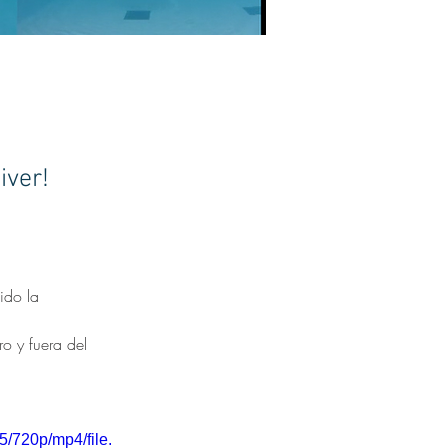
iver!
ido la 
o y fuera del 
/720p/mp4/file.