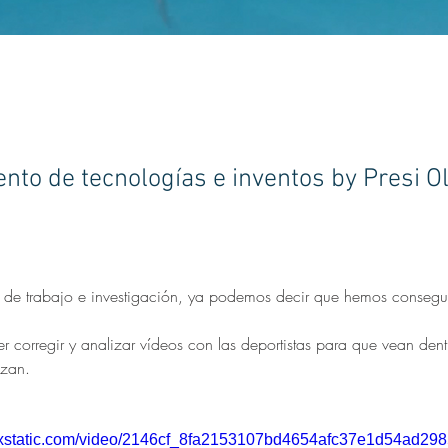
to de tecnologías e inventos by Presi Ol
s de trabajo e investigación, ya podemos decir que hemos consegu
 corregir y analizar vídeos con las deportistas para que vean dentr
izan. 
wixstatic.com/video/2146cf_8fa2153107bd4654afc37e1d54ad2985