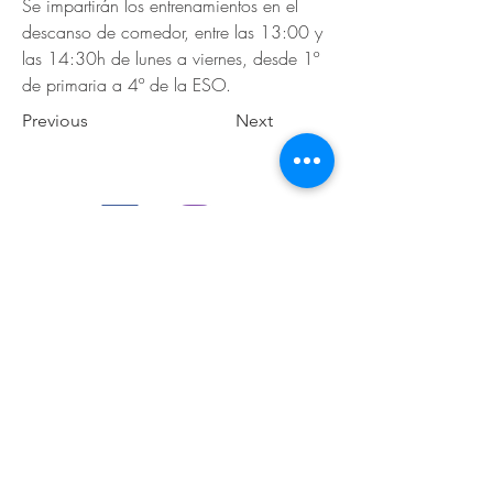
Se impartirán los entrenamientos en el 
descanso de comedor, entre las 13:00 y 
las 14:30h de lunes a viernes, desde 1º 
de primaria a 4º de la ESO. 
Previous
Next
© 2026 de C.D.E. Calipso.
Conoce nuestra política de Privacidad
Aviso legal
Contacto (email)
Teléfono