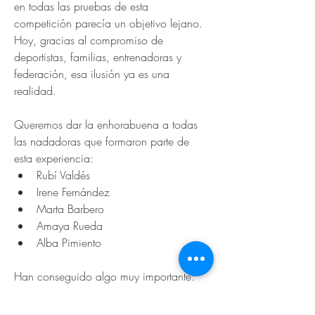
en todas las pruebas de esta 
competición parecía un objetivo lejano. 
Hoy, gracias al compromiso de 
deportistas, familias, entrenadoras y 
federación, esa ilusión ya es una 
realidad.
Queremos dar la enhorabuena a todas 
las nadadoras que formaron parte de 
esta experiencia:
Rubí Valdés
Irene Fernández
Marta Barbero
Amaya Rueda
Alba Pimiento
Han conseguido algo muy importante: 
abrir camino y demostrar que la 
natación artística castellano-manchega 