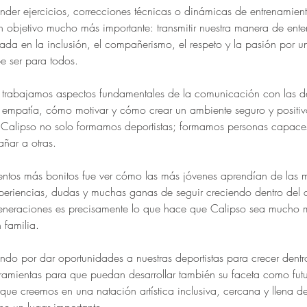
nder ejercicios, correcciones técnicas o dinámicas de entrenamient
 objetivo mucho más importante: transmitir nuestra manera de enten
ada en la inclusión, el compañerismo, el respeto y la pasión por u
 ser para todos.
n trabajamos aspectos fundamentales de la comunicación con las d
 empatía, cómo motivar y cómo crear un ambiente seguro y positivo
Calipso no solo formamos deportistas; formamos personas capaces
añar a otras.
tos más bonitos fue ver cómo las más jóvenes aprendían de las m
eriencias, dudas y muchas ganas de seguir creciendo dentro del c
generaciones es precisamente lo que hace que Calipso sea mucho 
 familia.
do por dar oportunidades a nuestras deportistas para crecer dentro
rramientas para que puedan desarrollar también su faceta como futu
que creemos en una natación artística inclusiva, cercana y llena d