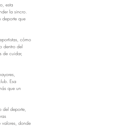
o, esta 
der la sincro. 
n deporte que 
eportistas, cómo 
 dentro del 
 de cuidar, 
ayores, 
lub. Esa 
más que un 
 del deporte, 
ras 
e valores, donde 