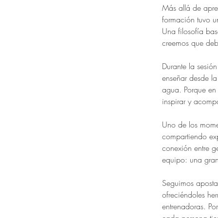
Más allá de apre
formación tuvo un
Una filosofía bas
creemos que debe
Durante la sesió
enseñar desde la
agua. Porque en 
inspirar y acomp
Uno de los momen
compartiendo exp
conexión entre 
equipo: una gran
Seguimos apostan
ofreciéndoles he
entrenadoras. Por