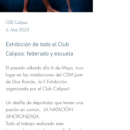
CDE Calipso
6. Mai 2023
Exhibición de todo el Club
Calipso: federado y escuela
El pasado sábado día 6 de Mayo, tuvo 
lugar en las instalaciones del CDM Juan 
de Dios Román, la V Exhibición 
organizada por el Club Calipso!
Un desfile de deportistas que tienen una 
pasión en común,  LA NATACIÓN 
SINCRONIZADA. 
Todo el trabajo realizado esta 