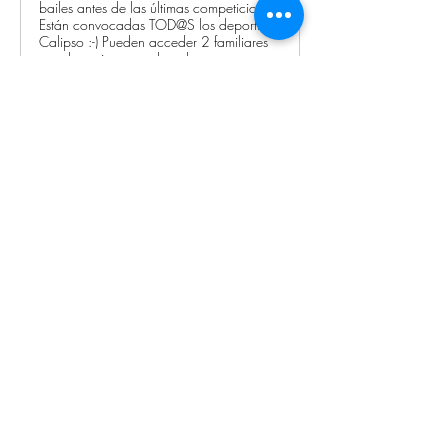
bailes antes de las últimas competiciones
Están convocadas TOD@S los deportistas
Calipso :-) Pueden acceder 2 familiares
por deportista con chanclas
Previous
Next
© 2026 de C.D.E. Calipso.
Conoce nuestra política de Privacidad
Aviso legal
Contacto (email)
Teléfono