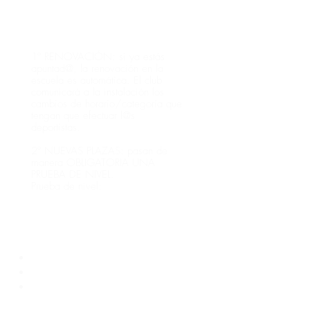
necesites.
PARA ESCUELA:
1º RENOVACIÓN: si ya estás
apuntad@, la renovación en la
escuela es automática. El club
comunicará a la instalación los
cambios de horario/categoría que
tengan que efectuar l@s
deportistas.
2º NUEVAS PLAZAS:
pasan de
manera OBLIGATORIA UNA
PRUEBA DE NIVEL.
Prueba de nivel:
tendrás que
concertar una cita con nosotros o
bien mandarnos un vídeo
realizando lo siguiente (de lo que
sepa hacer para saber a qué
instalación derivarle):
Nadar a crol, espalda y braza
Bucear
Voltereta hacia delante y hacia
atrás