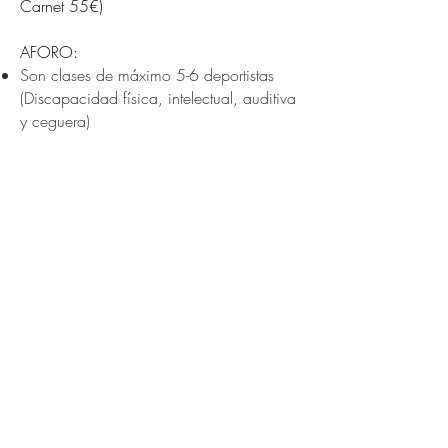
Carnet 55€)
AFORO:
Son clases de máximo 5-6 deportistas
(Discapacidad física, intelectual, auditiva
y ceguera)
¿Cómo inscribirme?
Si quieres formar parte de nuestro
club, lo primero que tendrás que
hacer es contactar con nosotros.
Te informaremos sobre todo lo que