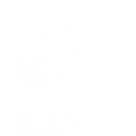
Flotar boca arriba y boca abajo
Saltar de cabeza
3º Una vez tu prueba de nivel sea
APTA,
te haremos llegar e
l papel de
prueba de nivel, el cual deberás
entregarlo en la taquilla para
adquirir la plaza. Además,
tendrás
la opción de rellenar
la
INSCRIPCIÓN CALIPSO para
poder participar en todas las
actividades que ofrece el club como
complemento a la escuela.
PARA CLUB FEDERADO:
Sólo tienes que contactar con
nosotros, le hacemos la prueba de
nivel, y si tiene el dominio del agua
suficiente, puedes apuntarl@.