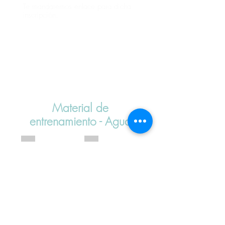
Te mandaremos enlace para dicha
inscripción.
Material de
entrenamiento - Agua
Bañador de entrenamiento del club
Gorro de entrenamiento Calipso